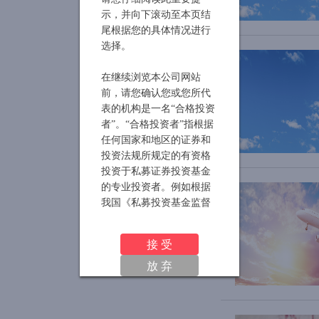
曼林动态
示，并向下滚动至本页结
尾根据您的具体情况进行
选择。
在继续浏览本公司网站
前，请您确认您或您所代
表的机构是一名
“合格投资
者”。“合格投资者”指根据
任何国家和地区的证券和
投资法规所规定的有资格
投资于私募证券投资基金
的专业投资者。例如根据
我国《私募投资基金监督
管理暂行办法》的规定，
合格投资者的标准如下：
接 受
放 弃
一、具备相应风险识别能
力和风险承担能力，投资
于单只私募基金的金额不
低于
100万元且符合下列相